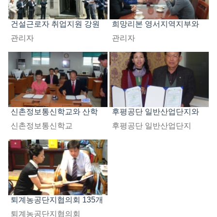
건설근로자 취업지원 강원
희망리본 영서지역지부와
영서센터 협약서
M.O.U를 체결
관리자
관리자
신촌정보통신학교와 산학
후평공단 일반산업단지와
협력체결모습입니다
산학협력 쳬결 모습입니다
신촌정보통신학교
후평공단 일반산업단지
퇴계농공단지협의회 135개
업체 협의회와 산학협력 체
퇴계농공단지협의회