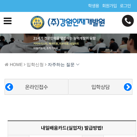
학생용
회원가입
로그인
HOME
입학신청
자주하는 질문
온라인접수
입학상담
내일배움카드(실업자) 발급방법!