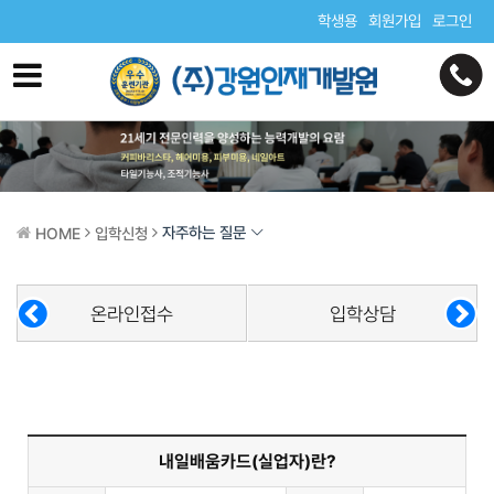
학생용
회원가입
로그인
자주하는 질문
HOME
입학신청
온라인접수
입학상담
내일배움카드(실업자)란?